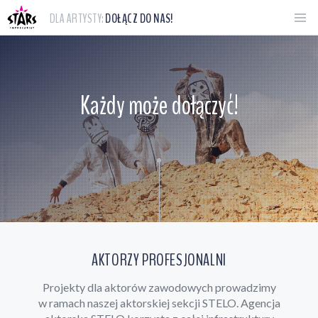
DLA ARTYSTY:
DOŁĄCZ DO NAS!
Każdy może dołączyć!
AKTORZY PROFESJONALNI
Projekty dla aktorów zawodowych prowadzimy
w ramach naszej aktorskiej sekcji STELO. Agencja