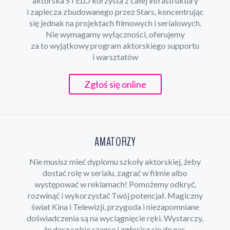
aktorska STELO korzysta z całej infrastruktury
i zaplecza zbudowanego przez Stars, koncentrując
się jednak na projektach filmowych i serialowych.
Nie wymagamy wyłączności, oferujemy
za to wyjątkowy program aktorskiego supportu
i warsztatów
Zgłoś się online
AMATORZY
Nie musisz mieć dyplomu szkoły aktorskiej, żeby
dostać rolę w serialu, zagrać w filmie albo
występować w reklamach! Pomożemy odkryć,
rozwinąć i wykorzystać Twój potencjał. Magiczny
świat Kina i Telewizji, przygoda i niezapomniane
doświadczenia są na wyciągnięcie ręki. Wystarczy,
że dasz sobie szansę i zgłosisz się do nas,