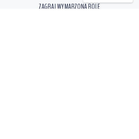
ZAGRAJ WYMARZONĄ ROLĘ
Zapraszamy aktorów profesjonalnych i każdego, kto
marzy o wielkiej filmowej przygodzie! Otwieramy
drzwi do najpopularniejszych seriali, wielkich
filmowych hitów i ambitnego kina niezależnego,
a także licznych reklam. Zgłoś się do nas,
a my znajdziemy rolę dla Ciebie!
Dołącz do nas
Zgłoś się online
Co warto wiedzieć?
Zgłoś lokację
Galeria produkcji
ZNAJDŹ AKTORÓW / WYNAJMIJ STUDIO