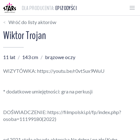
DLA PRODUCENTA:
EPIZODYŚCI
Wróć do listy aktorów
Wiktor Trojan
11 lat
143 cm
brązowe oczy
WIZYTÓWKA:
https://youtu.be/r0vt5ux9WuU
* dodatkowe umiejętności: gra na perkusji
DOŚWIADCZENIE:
https://filmpolski.pl/fp/index.php?
osoba=11199180
(2022)
od 2021 stała obsada aktorska
Na dobre i na złe
(
Kuba