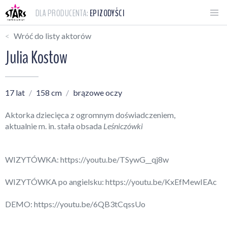
DLA PRODUCENTA:
EPIZODYŚCI
Wróć do listy aktorów
Julia Kostow
17 lat
158 cm
brązowe oczy
Aktorka dziecięca z ogromnym doświadczeniem,
aktualnie m. in. stała obsada
Leśniczówki
WIZYTÓWKA:
https://youtu.be/TSywG__qj8w
WIZYTÓWKA po angielsku:
https://youtu.be/KxEfMewIEAc
DEMO:
https://youtu.be/6QB3tCqssUo