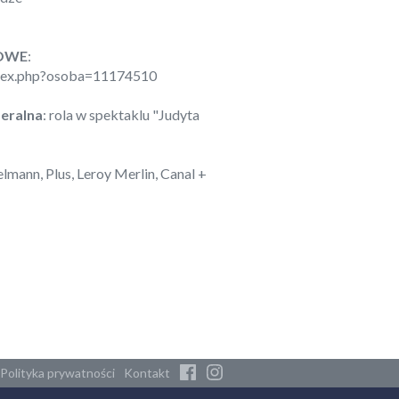
MOWE
:
index.php?osoba=11174510
eralna
: rola w spektaklu "Judyta
ielmann, Plus, Leroy Merlin, Canal +
Polityka prywatności
Kontakt