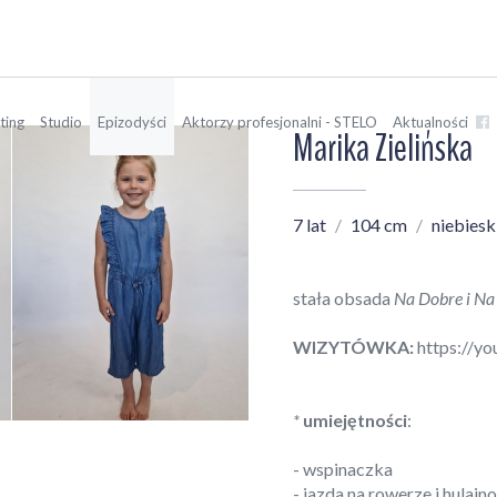
ting
Studio
Epizodyści
Aktorzy profesjonalni - STELO
Aktualności
Marika Zielińska
7 lat
104 cm
niebiesk
stała obsada
Na Dobre i Na
WIZYTÓWKA:
https://y
*
umiejętności
:
- wspinaczka
- jazda na rowerze i hulajn