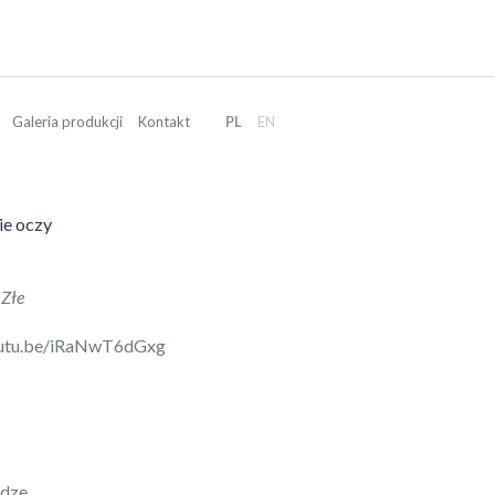
Galeria produkcji
Kontakt
PL
EN
ie oczy
 Złe
outu.be/iRaNwT6dGxg
odze