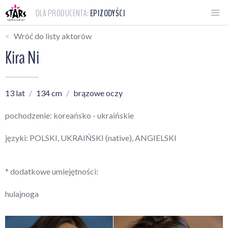
DLA PRODUCENTA:
EPIZODYŚCI
Wróć do listy aktorów
Kira Ni
13 lat
134 cm
brązowe oczy
pochodzenie: koreańsko - ukraińskie
języki: POLSKI, UKRAIŃSKI (native), ANGIELSKI
* dodatkowe umiejętności:
hulajnoga