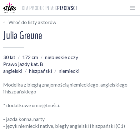
DLA PRODUCENTA:
EPIZODYŚCI
Wróć do listy aktorów
Julia Greune
30 lat
172 cm
niebieskie oczy
Prawo jazdy kat. B
angielski
hiszpański
niemiecki
Modelka z biegłą znajomością niemieckiego, angielskiego
i hiszpańskiego
* dodatkowe umiejętności:
- jazda konna, narty
- język niemiecki native, biegły angielski i hiszpański (C1)