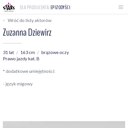
DLA PRODUCENTA:
EPIZODYŚCI
Wróć do listy aktorów
Zuzanna Dziewirz
31 lat
163 cm
brązowe oczy
Prawo jazdy kat. B
* dodatkowe umiejętności:
- język migowy