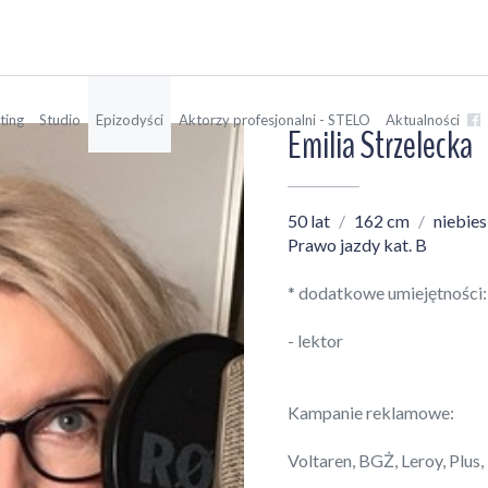
ting
Studio
Epizodyści
Aktorzy profesjonalni - STELO
Aktualności
Emilia Strzelecka
50 lat
162 cm
niebies
Prawo jazdy kat. B
* dodatkowe umiejętności:
- lektor
Kampanie reklamowe:
Voltaren, BGŻ, Leroy, Plus