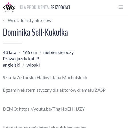
DLA PRODUCENTA:
EPIZODYŚCI
Wróć do listy aktorów
Dominika Sell-Kukułka
43 lata
165 cm
niebieskie oczy
Prawo jazdy kat. B
angielski
włoski
Szkoła Aktorska Haliny i Jana Machulskich
Egzamin eksternistyczny dla aktorów dramatu ZASP
DEMO:
https://youtu.be/ThgNbEHHJZY
* dodatkowe umiejętności: dubbing, taniec