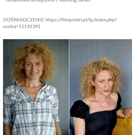
DOŚWIADCZENIE:
https://filmpolski.pl/fp/index.php?
osoba=11192391