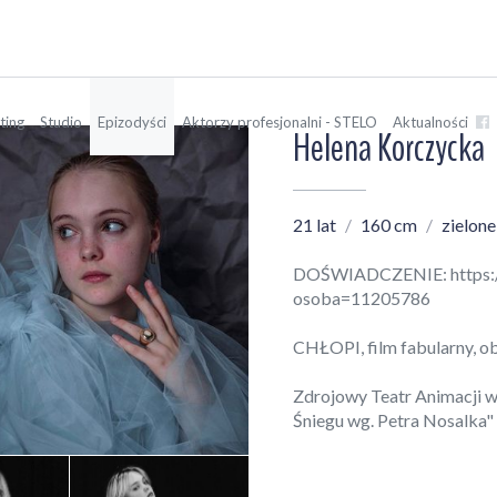
ting
Studio
Epizodyści
Aktorzy profesjonalni - STELO
Aktualności
Helena Korczycka
21 lat
160 cm
zielone
DOŚWIADCZENIE:
https:
osoba=11205786
CHŁOPI, film fabularny, o
Zdrojowy Teatr Animacji w
Śniegu wg. Petra Nosalka" 