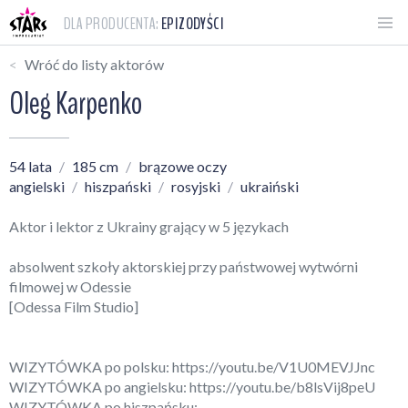
DLA PRODUCENTA:
EPIZODYŚCI
Wróć do listy aktorów
Oleg Karpenko
54 lata
185 cm
brązowe oczy
angielski
hiszpański
rosyjski
ukraiński
Aktor i lektor z Ukrainy grający w 5 językach
absolwent szkoły aktorskiej przy państwowej wytwórni
filmowej w Odessie
[Odessa Film Studio]
WIZYTÓWKA po polsku:
https://youtu.be/V1U0MEVJJnc
WIZYTÓWKA po angielsku:
https://youtu.be/b8lsVij8peU
WIZYTÓWKA po hiszpańsku: