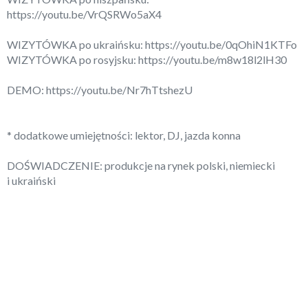
https://youtu.be/VrQSRWo5aX4
WIZYTÓWKA po ukraińsku:
https://youtu.be/0qOhiN1KTFo
WIZYTÓWKA po rosyjsku:
https://youtu.be/m8w18l2lH30
DEMO:
https://youtu.be/Nr7hTtshezU
* dodatkowe umiejętności: lektor, DJ, jazda konna
DOŚWIADCZENIE: produkcje na rynek polski, niemiecki
i ukraiński