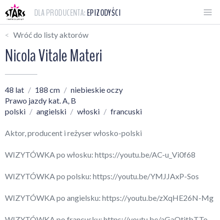
DLA PRODUCENTA:
EPIZODYŚCI
Wróć do listy aktorów
Nicola Vitale Materi
48 lat
188 cm
niebieskie oczy
Prawo jazdy kat. A, B
polski
angielski
włoski
francuski
Aktor, producent i reżyser włosko-polski
WIZYTÓWKA po włosku:
https://youtu.be/AC-u_Vi0f68
WIZYTÓWKA po polsku:
https://youtu.be/YMJJAxP-Sos
WIZYTÓWKA po angielsku:
https://youtu.be/zXqHE26N-Mg
WIZYTÓWKA po francusku:
https://youtu.be/aGaOtjtbTTo