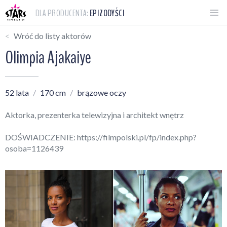
DLA PRODUCENTA:
EPIZODYŚCI
Wróć do listy aktorów
Olimpia Ajakaiye
52 lata
170 cm
brązowe oczy
Aktorka, prezenterka telewizyjna i architekt wnętrz
DOŚWIADCZENIE:
https://filmpolski.pl/fp/index.php?
osoba=1126439