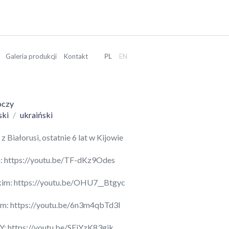
Galeria produkcji
Kontakt
PL
EN
oczy
ski
ukraiński
 Białorusi, ostatnie 6 lat w Kijowie
:
https://youtu.be/TF-dKz9Odes
kim:
https://youtu.be/OHU7__Btgyc
im:
https://youtu.be/6n3m4qbTd3I
Y:
https://youtu.be/SEiYzK83gjk