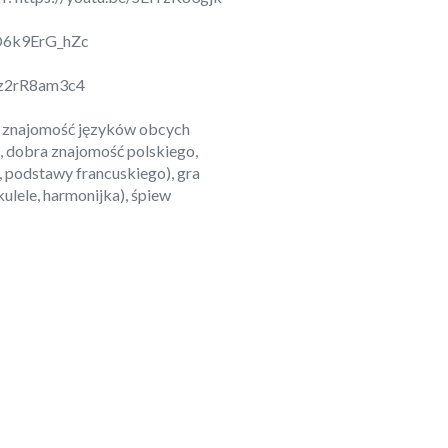
/O6k9ErG_hZc
/Zz2rR8am3c4
: znajomość języków obcych
ve, dobra znajomość polskiego,
, podstawy francuskiego), gra
kulele, harmonijka), śpiew