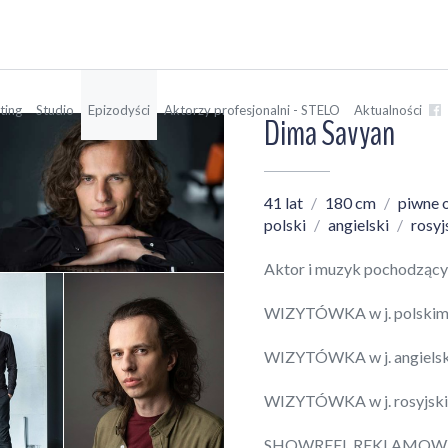
ting
Studio
Epizodyści
Aktorzy profesjonalni - STELO
Aktualności
Dima Savyan
41 lat
180 cm
piwne 
polski
angielski
rosyj
Aktor i muzyk pochodzący z
WIZYTÓWKA w j. polskim
WIZYTÓWKA w j. angiels
WIZYTÓWKA w j. rosyjsk
SHOWREEL REKLAMOW