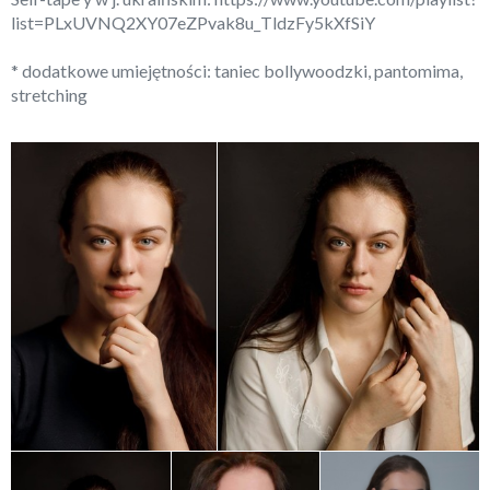
list=PLxUVNQ2XY07eZPvak8u_TldzFy5kXfSiY
* dodatkowe umiejętności: taniec bollywoodzki, pantomima,
stretching