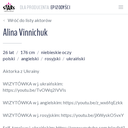
DLA PRODUCENTA:
EPIZODYŚCI
Wróć do listy aktorów
Alina Vinnichuk
26 lat
176 cm
niebieskie oczy
polski
angielski
rosyjski
ukraiński
Aktorka z Ukrainy
WIZYTÓWKA w j. ukraińskim:
https://youtu.be/TvOWq2IVVIs
WIZYTÓWKA w j. angielskim:
https://youtu.be/z_wx6fqEzkk
WIZYTÓWKA w j. rosyjskim:
https://youtu.be/jXWyskO5vxY
Self-tape'y w j. ukraińskim:
https://www.youtube.com/playlist?