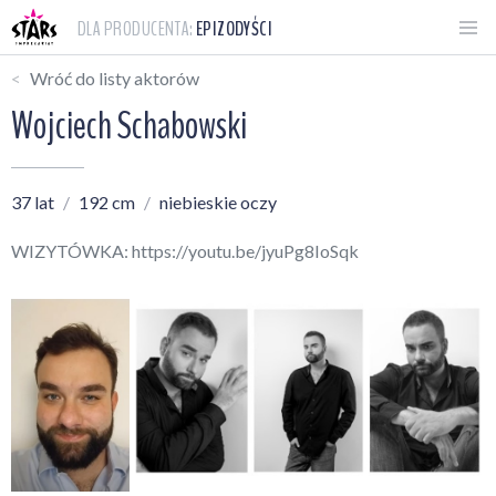
DLA PRODUCENTA:
EPIZODYŚCI
Wróć do listy aktorów
Wojciech Schabowski
37 lat
192 cm
niebieskie oczy
WIZYTÓWKA:
https://youtu.be/jyuPg8IoSqk