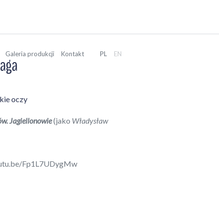
Galeria produkcji
Kontakt
PL
EN
taga
kie oczy
w. Jagiellonowie
(jako
Władysław
youtu.be/Fp1L7UDygMw