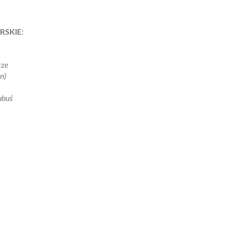
RSKIE
:
rze
n)
ubuś