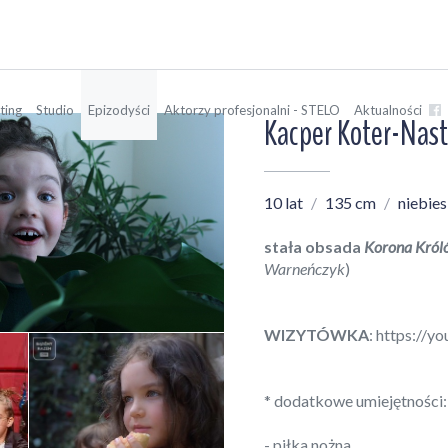
ting
Studio
Epizodyści
Aktorzy profesjonalni - STELO
Aktualności
Kacper Koter-Nas
10 lat
135 cm
niebies
stała obsada
Korona Króló
Warneńczyk
)
WIZYTÓWKA
:
https://
* dodatkowe umiejętności:
- piłka nożna