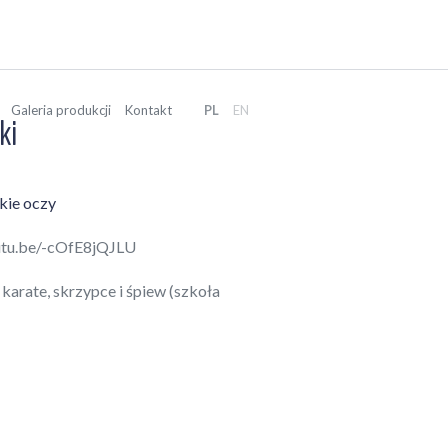
Galeria produkcji
Kontakt
PL
EN
ki
kie oczy
outu.be/-cOfE8jQJLU
karate, skrzypce i śpiew (szkoła