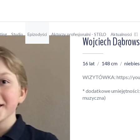
ting
Studio
Epizodyści
Aktorzy profesjonalni - STELO
Aktualności
Wojciech Dąbrows
16 lat
148 cm
niebies
WIZYTÓWKA:
https://y
* dodatkowe umiejętności: 
muzyczna)