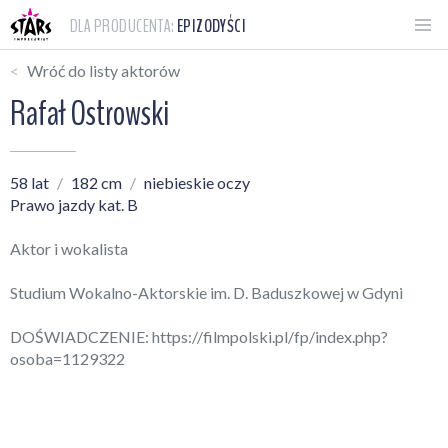
DLA PRODUCENTA:
EPIZODYŚCI
Wróć do listy aktorów
Rafał Ostrowski
58 lat
182 cm
niebieskie oczy
Prawo jazdy kat. B
Aktor i wokalista
Studium Wokalno-Aktorskie im. D. Baduszkowej w Gdyni
DOŚWIADCZENIE:
https://filmpolski.pl/fp/index.php?
osoba=1129322