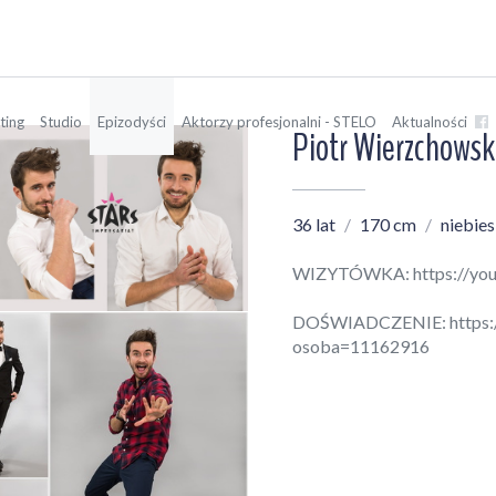
ting
Studio
Epizodyści
Aktorzy profesjonalni - STELO
Aktualności
Piotr Wierzchowsk
36 lat
170 cm
niebies
WIZYTÓWKA:
https://y
DOŚWIADCZENIE:
https:
osoba=11162916