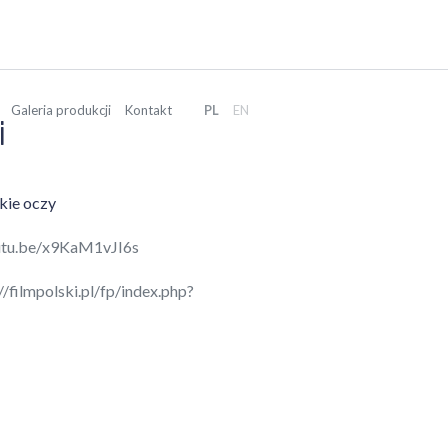
Galeria produkcji
Kontakt
PL
EN
i
kie oczy
outu.be/x9KaM1vJI6s
//filmpolski.pl/fp/index.php?