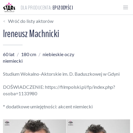
DLA PRODUCENTA:
EPIZODYŚCI
Wróć do listy aktorów
Ireneusz Machnicki
60 lat
180 cm
niebieskie oczy
niemiecki
Studium Wokalno-Aktorskie im. D. Baduszkowej w Gdyni
DOŚWIADCZENIE:
https://filmpolski.pl/fp/index.php?
osoba=1133980
* dodatkowe umiejętności: akcent niemiecki