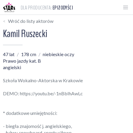
DLA PRODUCENTA:
EPIZODYŚCI
Wróć do listy aktorów
Kamil Ruszecki
47 lat
178 cm
niebieskie oczy
Prawo jazdy kat. B
angielski
Szkoła Wokalno-Aktorska w Krakowie
DEMO:
https://youtu.be/-1nBbIhAwLc
* dodatkowe umiejętności:
- biegła znajomość j. angielskiego,
- łyżwy, snowboard, sporty siłowe