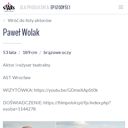
DLA PRODUCENTA:
EPIZODYŚCI
Wróć do listy aktorów
Paweł Wolak
53 lata
189 cm
brązowe oczy
Aktor i reżyser teatralny
AST Wrocław
WIZYTÓWKA:
https://youtu.be/GDmeXApSt0k
DOŚWIADCZENIE:
https://filmpolski.pl/fp/index.php?
osoba=1144278