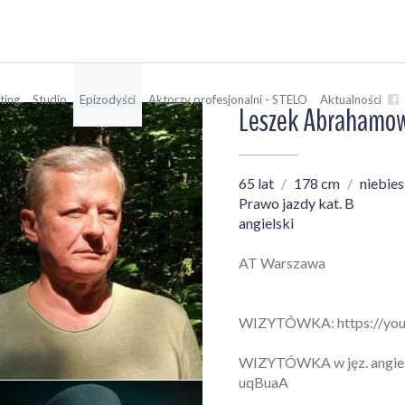
ting
Studio
Epizodyści
Aktorzy profesjonalni - STELO
Aktualności
Leszek Abrahamow
65 lat
178 cm
niebies
Prawo jazdy kat. B
angielski
AT Warszawa
WIZYTÓWKA:
https://y
WIZYTÓWKA w jęz. angie
uqBuaA