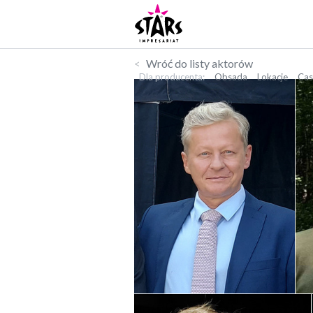
Wróć do listy aktorów
Dla producenta
Obsada
Lokacje
Cas