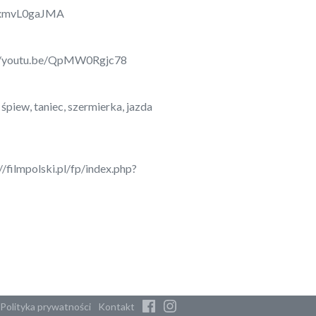
/ixmvL0gaJMA
://youtu.be/QpMW0Rgjc78
śpiew, taniec, szermierka, jazda
//filmpolski.pl/fp/index.php?
Polityka prywatności
Kontakt