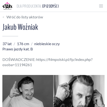
DLA PRODUCENTA:
EPIZODYŚCI
Wróć do listy aktorów
Jakub Woźniak
37 lat
176 cm
niebieskie oczy
Prawo jazdy kat. B
DOŚWIADCZENIE:
https://filmpolski.pl/fp/index.php?
osoba=11194261